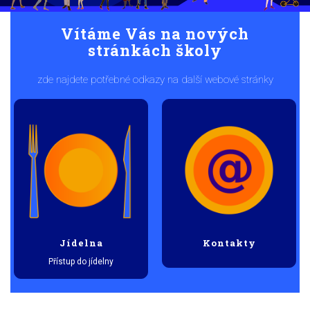
i
o
Vítáme Vás na nových
u
stránkách školy
s
zde najdete potřebné odkazy na další webové stránky
Jídelna
Kontakty
Přístup do jídelny