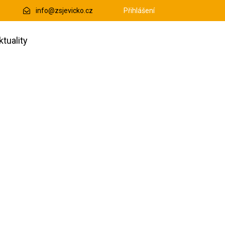
info@zsjevicko.cz
Přihlášení
ktuality