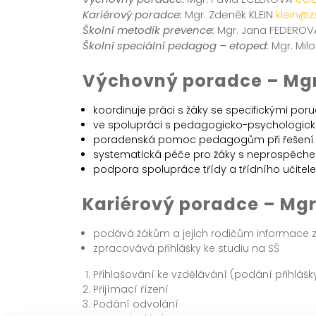
Kariérový poradce:
Mgr. Zdeněk KLEIN
klein@z
Školní metodik prevence:
Mgr. Jana FEDERO
Školní speciální pedagog – etoped:
Mgr. Mil
Výchovný poradce – Mgr
koordinuje práci s žáky se specifickými po
ve spolupráci s pedagogicko-psychologicko
poradenská pomoc pedagogům při řešení 
systematická péče pro žáky s neprospěche
podpora spolupráce třídy a třídního učitele
Kariérový poradce – Mgr
podává žákům a jejich rodičům informace z
zpracovává přihlášky ke studiu na SŠ
Přihlašování ke vzdělávání (podání přihlášk
Přijímací řízení
Podání odvolání