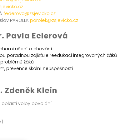
sjevicko.cz
VÁ
federova@zsjevicko.cz
oslav PAROLEK
parolek@zsjevicko.cz
. Pavla Eclerová
ruchami učení a chování
u poradnou zajišťuje reedukaci integrovaných žáků
problémů žáků
m, prevence školní neúspěšnosti
. Zdeněk Klein
 oblasti volby povolání
y)