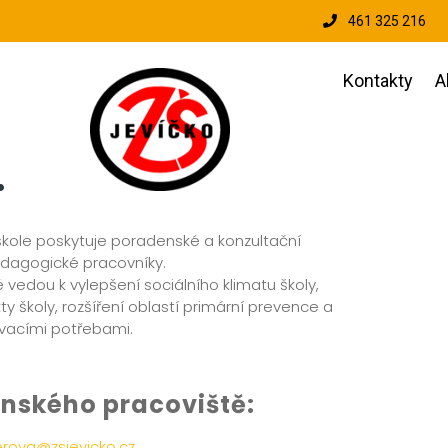
461 325 216
Kontakty
A
.
škole poskytuje poradenské a konzultační
pedagogické pracovníky.
ré vedou k vylepšení sociálního klimatu školy,
ty školy, rozšíření oblastí primární prevence a
ávacími potřebami.
nského pracoviště:
erova@zsjevicko.cz