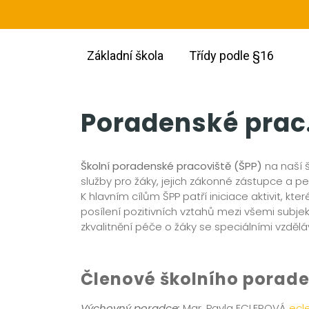
Základní škola
Třídy podle §16
Poradenské prac
Školní poradenské pracoviště (ŠPP)
na naší 
služby pro žáky, jejich zákonné zástupce a 
K hlavním cílům ŠPP patří iniciace aktivit, kte
posílení pozitivních vztahů mezi všemi subjek
zkvalitnění péče o žáky se speciálními vzděl
Členové školního porade
Výchovný poradce:
Mgr. Pavla ECLEROVÁ
ecl