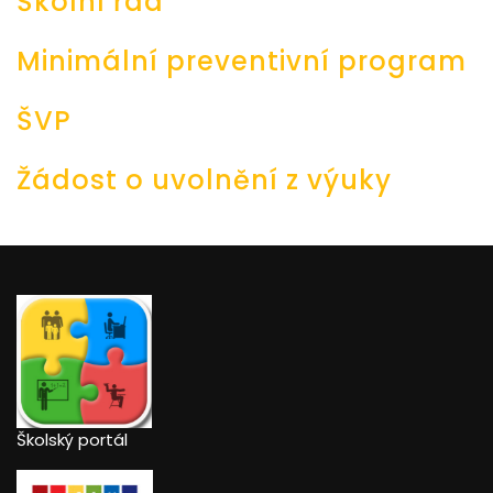
Školní řád
Minimální preventivní program
ŠVP
Žádost o uvolnění z výuky
Školský portál