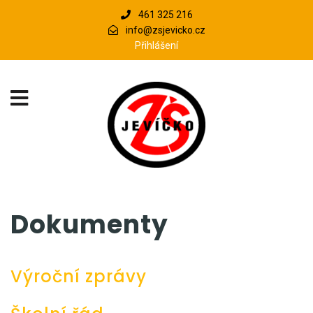
461 325 216
info@zsjevicko.cz
Přihlášení
Dokumenty
Výroční zprávy