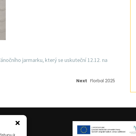
Vánočního jarmarku, který se uskuteční 12.12. na
Next
Florbal 2025
řístupu k