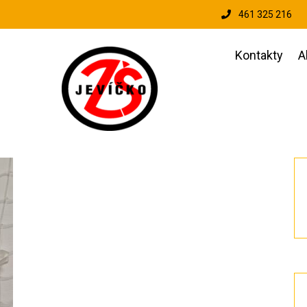
461 325 216
Kontakty
A