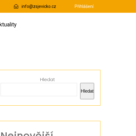
info@zsjevicko.cz
Přihlášení
ktuality
Hledat
Hledat
Nejnovější