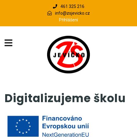
461 325 216
info@zsjevicko.cz
Přihlášení
Digitalizujeme školu