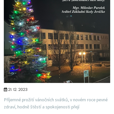
21. 12. 2023
Příjemné prožití vánočních svátků, v novém roce pevné
zdraví, hodně štěstí a spokojenosti přejí