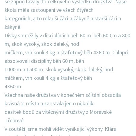
se započítávaly do celkového výsledku družstva. Naše
škola měla zastoupení ve všech čtyřech
kategoriích, a to mladší žáci a žákyně a starší žáci a
žákyně.
Dívky soutěžily v disciplínách běh 60 m, běh 600 m a 800
m, skok vysoký, skok daleký, hod
míčkem, vrh koulí 3 kg a štafetový běh 4×60 m. Chlapci
absolvovali disciplíny běh 60 m, běh
1000 m a 1500 m, skok vysoký, skok daleký, hod
míčkem, vrh koulí 4 kg a štafetový běh
4×60 m.
Všechna naše družstva v konečném sčítání obsadila
krásná 2. místa a zaostala jen o několik
desítek bodů za vítěznými družstvy z Moravské
Třebové.
V soutěži jsme mohli vidět vynikající výkony. Klára