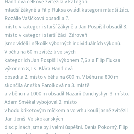
Handlová celkově zvítězila v kategorii
mladší žákyně a Filip Fluksa ovládl kategorii mladší žáci.
Rozálie Vašíčková obsadila 7.
místo v kategorii starší žákyně a Jan Pospíšil obsadil 3.
místo v kategorii starší žáci. Zároveň
jsme viděli i několik výborných individuálních výkonů.
V běhu na 60 m zvítězili ve svých
kategoriích Jan Pospíšil výkonem 7,6 s a Filip Fluksa
výkonem 8,1 s. Klára Handlová
obsadila 2. místo v běhu na 600 m. V běhu na 800 m
skončila Anežka Parolková na 3. místě
a v běhu na 1000 m obsadil Nazarii Danchyshyn 3. místo.
Adam Smékal vybojoval 2. místo
v hodu kriketovým míčkem a ve vrhu koulí jasně zvítězil
Jan Jeniš. Ve skokanských
disciplínách jsme byli velmi úspěšní. Denis Pokorný, Filip