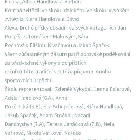
Fluksa, Adéla Handlová a Barbora
Koutná zvítězili ve skoku dalekém. Ve skoku vysokém
zvítězila Klára Handlová a David
Alexa. Druhé příčky obsadili ve svých kategoriích Jan
Pospíšil s Tomášem Makovým, Sára
Pechová s Eliškou Klvačovou a Jakub Špaček.
Všem zúčastněným žákům patří obrovské poděkování
za předvedené výkony a do příštích
ročníků této tradiční soutěže přejeme mnoho
sportovních úspěchů.
Školu reprezentovali: Zdeněk Vykydal, Leona Eclerová,
Adéla Handlová (6.A), Anna
Rozčínská (6.B), Ella Schupplerová, Klára Handlová,
Jakub Špaček, Adam Smékal, Nazarii
Danchyshyn (7.A), Tereza Janáčková (7.B), Nela
Vafková, Nikola Vafková, Natálie