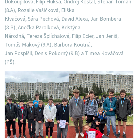
Dokoupilová, Filip Fluksa, Ondřej Košťál, Štěpán Toman
(8.A), Rozálie Vašíčková, Eliška
Klvačová, Sára Pechová, David Alexa, Jan Bombera
(8.B), Anežka Parolková, Kristýna
Nárožná, Tereza Šplíchalová, Filip Ecler, Jan Jeniš,
Tomáš Makový (9.A), Barbora Koutná,
Jan Pospíšil, Denis Pokorný (9.B) a Timea Kováčová
(PŠ).