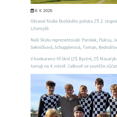
6. 11. 2025
Okrasní finále školského poháru ZŠ 2. stupn
Litomyšli.
Naši školu reprezentovali: Parolek, Fluksa, J
Sekničková, Schupplerová, Toman, Bednářov
V konkurenci tří škol
(ZŠ Bystré, ZŠ Masaryko
turnaji na 4. místě. Celkově se soutěže zůčas