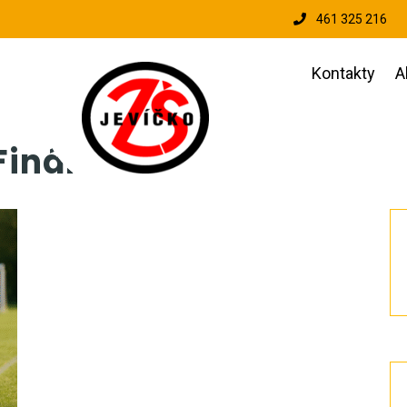
461 325 216
Kontakty
A
Finále