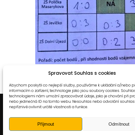
Previous
Školský pohár ZŠ
Spravovat Souhlas s cookies
Next
IMPLE
Abychom poskytli co nejlepší služby, používáme k ukládání a/nebo p
informacím o zařízení, technologie jako jsou soubory cookies. Souhla
technologiemi nám umožní zpracovávat údaje, jako je chování při pr
nebo jedinečná ID na tomto webu. Nesouhlas nebo odvolání souhla
nepříznivě ovlivnit určité vlastnosti a funkce.
Příjmout
Odmítnout