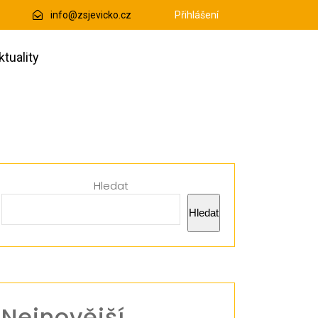
info@zsjevicko.cz
Přihlášení
ktuality
Hledat
Hledat
Nejnovější