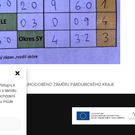
MENTACE DLOUHODOBÉHO ZÁMĚRU PARDUBICKÉHO KRAJE
řístupu k
s s těmito
ocházení
su může