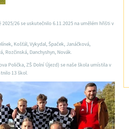
ě 2025/26 se uskutečnilo 6.11.2025 na umělém hřišti v
elínek, Košťál, Vykydal, Špaček, Janáčková,
á, Rozčinská, Danchyshyn, Novák.
va Polička, ZŠ Dolní Újezd)
se naše škola umístila v
tnilo 13 škol.