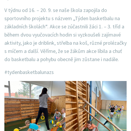
V týdnu od 16. – 20. 9. se naše škola zapojila do
sportovního projektu s názvem „Týden basketbalu na
základních školách“. Akce se zúčastnili žáci 1. – 3. tříd a
během dvou vyučovacích hodin si vyzkoušeli zajímavé
aktivity, jako je driblink, střelba na koš, různé prolézačky
s míčem a další. Věříme, že se žákům akce líbila a chuť
do basketbalu a pohybu obecně jim zůstane i nadále.
#tydenbasketbalunazs